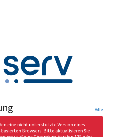
ung
Hilfe
den eine nicht unterstützte Version eines
asierten Browsers. Bitte aktualisieren Sie
rowser auf eine Chromium-Version 138 oder