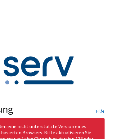
ung
Hilfe
den eine nicht unterstützte Version eines
asierten Browsers. Bitte aktualisieren Sie
rowser auf eine Chromium-Version 138 oder